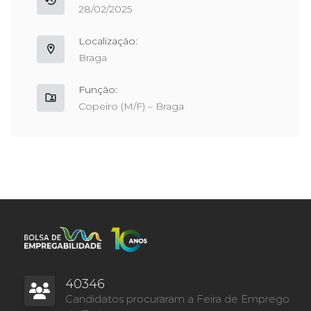
28/02/2025
Localização:
Braga
Função:
Copeiro (M/F) – Braga
40346
Candidatos procuraram a Feira de Emprego