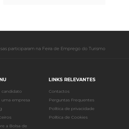
as participaram na Feira de Emprego do Turismo
NU
LINKS RELEVANTES
 candidato
Contactos
 uma empresa
Perguntas Frequentes
g
Política de privacidade
ceiros
Política de Cookies
re a Bolsa de