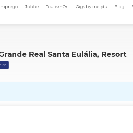
 Emprego
Jobbe
TourismOn
Gigs by merytu
Blog
Grande Real Santa Eulália, Resort
eiro