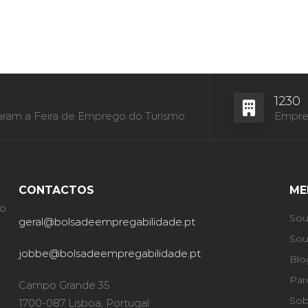
1230
aram a Feira de Emprego do Turismo
Empres
CONTACTOS
ME
ão
Sou
geral@bolsadeempregabilidade.pt
Sou
jobbe@bolsadeempregabilidade.pt
Blo
Par
Campo Grande 35
Sob
1700-087 Lisboa, Portugal