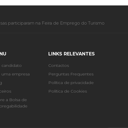
as participaram na Feira de Emprego do Turismo
NU
LINKS RELEVANTES
 candidato
Contactos
 uma empresa
Perguntas Frequentes
g
Política de privacidade
ceiros
Política de Cookies
re a Bolsa de
regabilidade