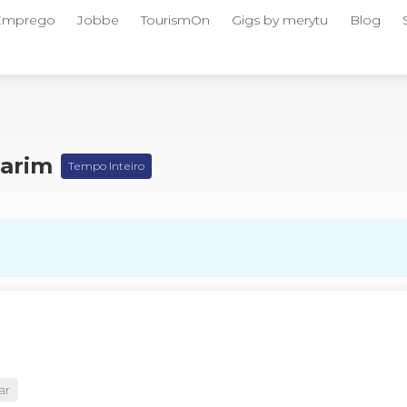
 Emprego
Jobbe
TourismOn
Gigs by merytu
Blog
Marim
Tempo Inteiro
ar