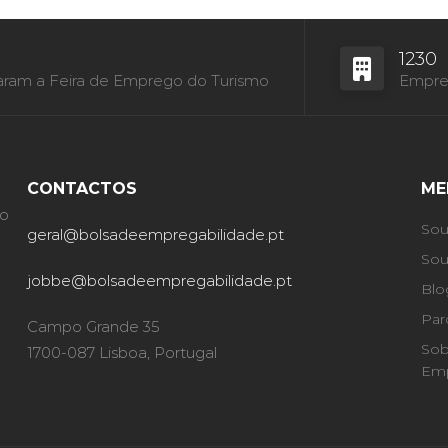
1230
aram a Feira de Emprego do Turismo
Empres
CONTACTOS
ME
ão
Sou
geral@bolsadeempregabilidade.pt
Sou
jobbe@bolsadeempregabilidade.pt
Blo
Par
Campo Grande 35
Sob
1700-087 Lisboa, Portugal
Emp