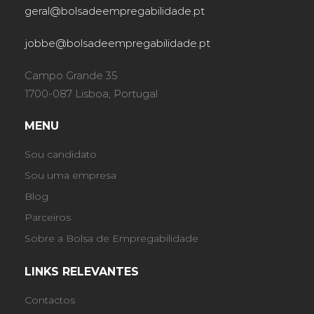
geral@bolsadeempregabilidade.pt
jobbe@bolsadeempregabilidade.pt
Campo Grande 35
1700-087 Lisboa, Portugal
MENU
Sou candidato
Sou uma empresa
Blog
Parceiros
Sobre a Bolsa de Empregabilidade
LINKS RELEVANTES
Contactos