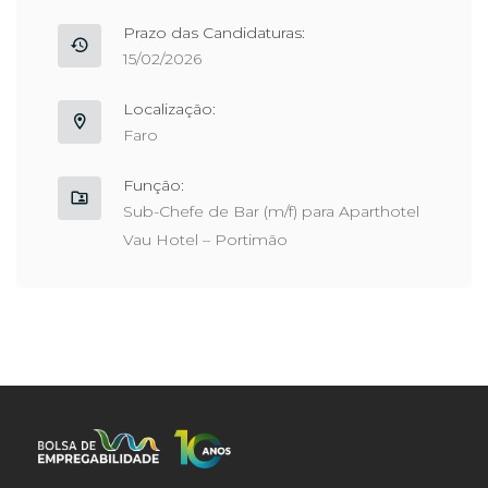
Prazo das Candidaturas:
15/02/2026
Localização:
Faro
Função:
Sub-Chefe de Bar (m/f) para Aparthotel
Vau Hotel – Portimão