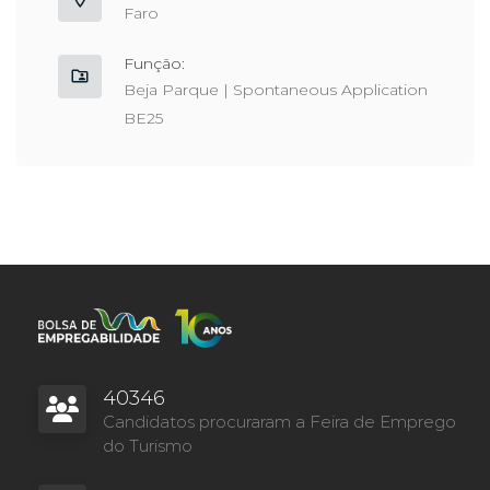
Faro
Função:
Beja Parque | Spontaneous Application
BE25
40346
Candidatos procuraram a Feira de Emprego
do Turismo