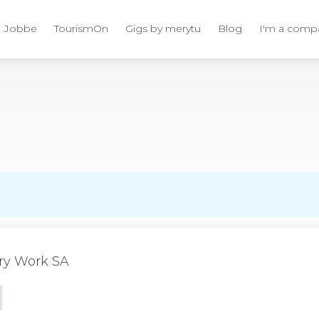
Jobbe
TourismOn
Gigs by merytu
Blog
I'm a comp
ary Work SA