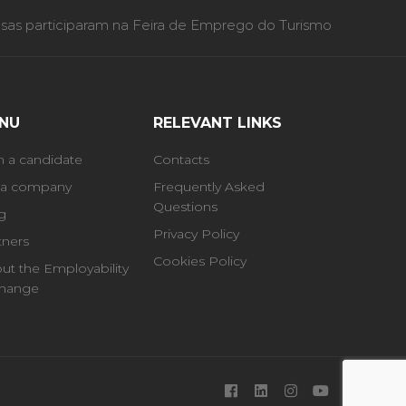
as participaram na Feira de Emprego do Turismo
NU
RELEVANT LINKS
m a candidate
Contacts
 a company
Frequently Asked
Questions
g
Privacy Policy
tners
Cookies Policy
ut the Employability
hange