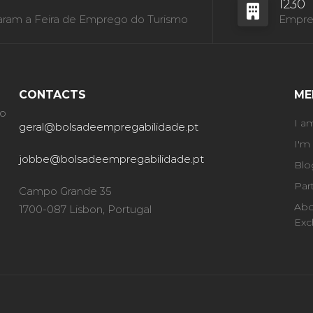
1230
aram a Feira de Emprego do Turismo
Empres
CONTACTS
ME
ão
I a
geral@bolsadeempregabilidade.pt
I'm
jobbe@bolsadeempregabilidade.pt
Blo
Par
Campo Grande 35
Abo
1700-087 Lisbon, Portugal
Exc