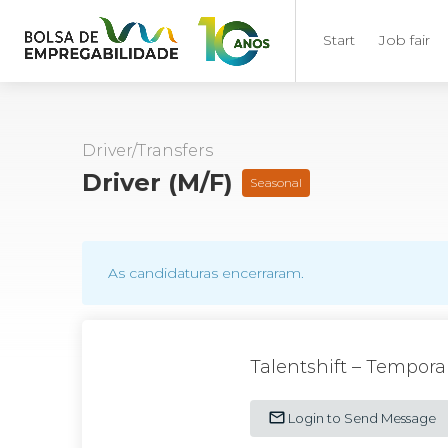
Start
Job fair
Driver/Transfers
Driver (M/F)
Seasonal
As candidaturas encerraram.
Talentshift – Tempor
Login to Send Message