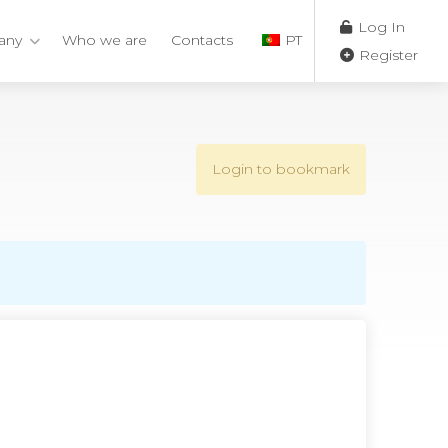
Log In
any
Who we are
Contacts
PT
Register
Login to bookmark