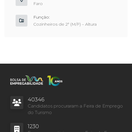
Faro
Função:
Cozinheiros de 2ª (M/F) – Altura
40346
Candidatos procuraram a Feira de Emprego
do Turismo
1230