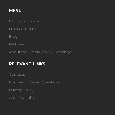
MENU
I am a candidate
I'm a company
Blog
Partners
About the Employability Exchange
RELEVANT LINKS
Contacts
Frequently Asked Questions
Privacy Policy
Cookies Policy