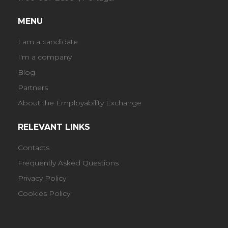
MENU
I am a candidate
I'm a company
Blog
Partners
About the Employability Exchange
RELEVANT LINKS
Contacts
Frequently Asked Questions
Privacy Policy
Cookies Policy