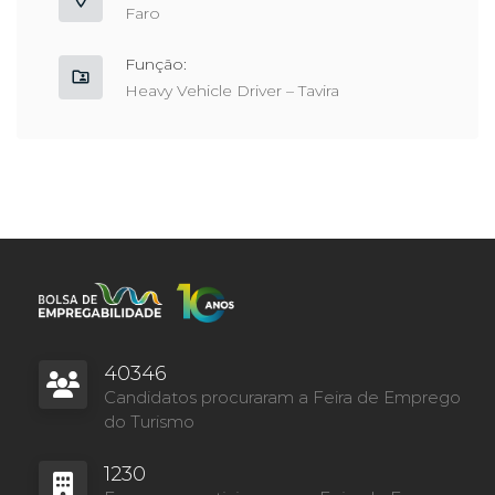
Faro
Função:
Heavy Vehicle Driver – Tavira
40346
Candidatos procuraram a Feira de Emprego
do Turismo
1230