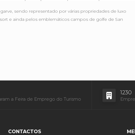
garve, sendo representado por várias propriedades de luxo
Resort e ainda pelos emblemáticos campos de golfe de San
1230
aram a Feira de Emprego do Turismo
Empres
CONTACTOS
ME