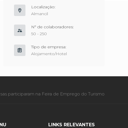
Localização:
Almancil
Nº de colaboradores:
50 - 250
Tipo de empresa:
Alojamento/Hotel
as participaram na Feira de Emprego do Turismo
NU
LINKS RELEVANTES