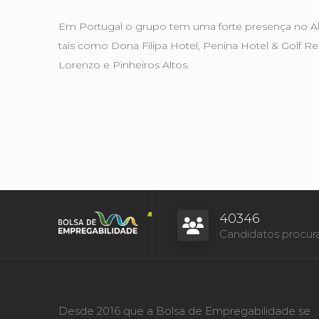
Em Portugal o grupo tem uma forte presença no Al
tais como Dona Filipa Hotel, Penina Hotel & Golf 
Lorenzo e Pinheiros Altos.
40346
Candidatos procur
Desde 2016 que a Bolsa de Empregabilidade se