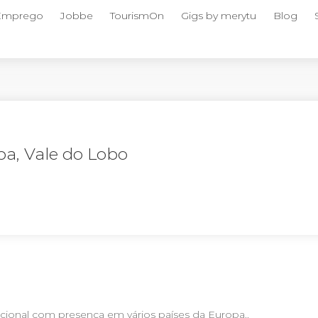
 Emprego
Jobbe
TourismOn
Gigs by merytu
Blog
pa, Vale do Lobo
acional com presença em vários países da Europa..