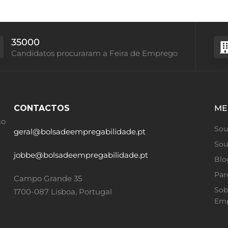
35000
Candidatos procuraram a Feira de Emprego
CONTACTOS
ME
ão
Sou
geral@bolsadeempregabilidade.pt
Sou
jobbe@bolsadeempregabilidade.pt
Blo
Par
Campo Grande 35
Sob
1700-087 Lisboa, Portugal
Emp