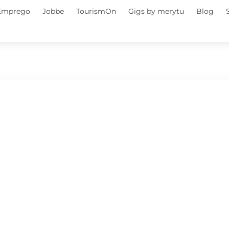
 Emprego
Jobbe
TourismOn
Gigs by merytu
Blog
o