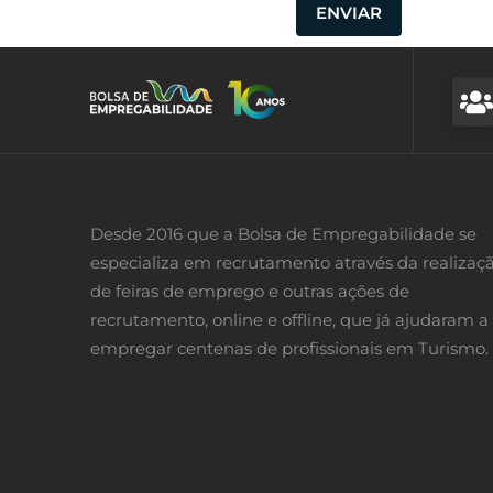
Desde 2016 que a Bolsa de Empregabilidade se
especializa em recrutamento através da realizaç
de feiras de emprego e outras ações de
recrutamento, online e offline, que já ajudaram a
empregar centenas de profissionais em Turismo.