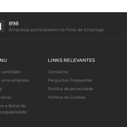
898
Empresas participaram na Feira de Emprego
NU
LINKS RELEVANTES
 candidato
Contactos
 uma empresa
Perguntas Frequentes
g
Política de privacidade
ceiros
Política de Cookies
re a Bolsa de
regabilidade