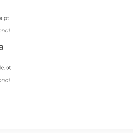
e.pt
onal
a
e.pt
onal