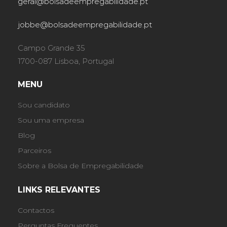
geral@bolsadeempregabilidade.pt
jobbe@bolsadeempregabilidade.pt
Campo Grande 35
1700-087 Lisboa, Portugal
MENU
Sou candidato
Sou uma empresa
Blog
Parceiros
Sobre a Bolsa de Empregabilidade
LINKS RELEVANTES
Contactos
Perguntas Frequentes