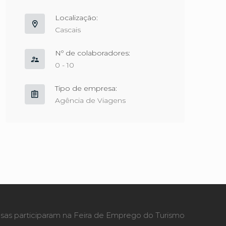
Localização:
Cascais
Nº de colaboradores:
0 - 10
Tipo de empresa:
Agência de Viagens
as participaram na Feira de Emprego do Turismo