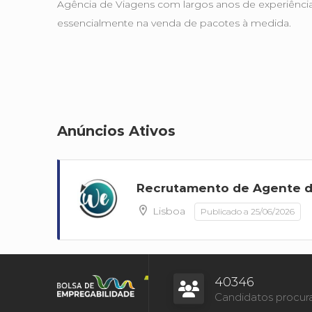
Agência de Viagens com largos anos de experiência
essencialmente na venda de pacotes à medida.
Anúncios Ativos
Recrutamento de Agente 
Lisboa
Publicado a 25/06/2026
40346
Candidatos procur