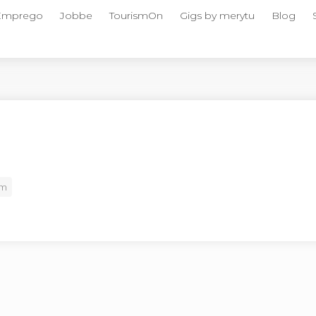
 Emprego
Jobbe
TourismOn
Gigs by merytu
Blog
am