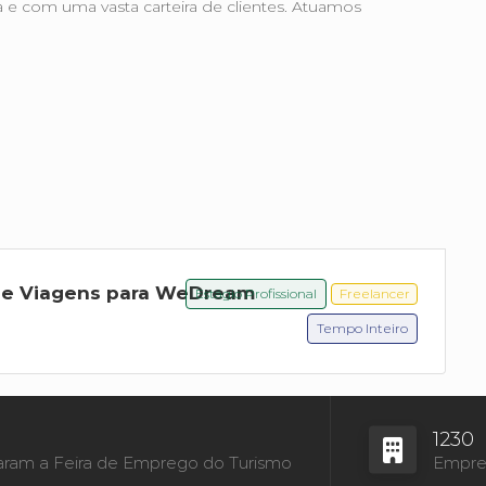
 e com uma vasta carteira de clientes. Atuamos
de Viagens para WeDream
Estágio Profissional
Freelancer
Tempo Inteiro
1230
aram a Feira de Emprego do Turismo
Empres