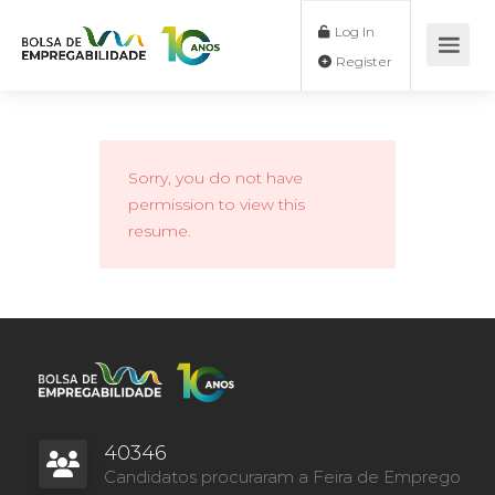
Log In
Register
Sorry, you do not have
permission to view this
resume.
40346
Candidatos procuraram a Feira de Emprego