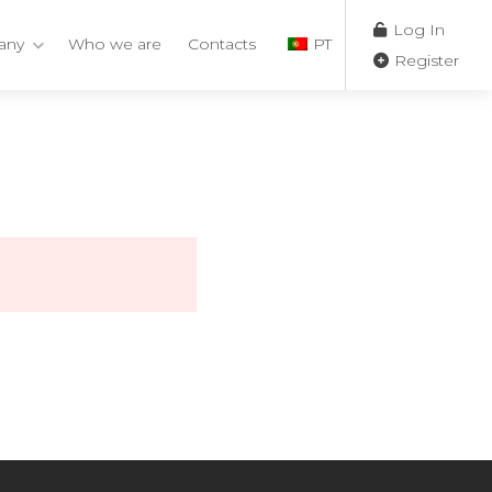
Log In
any
Who we are
Contacts
PT
Register