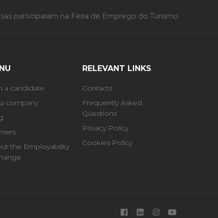
as participaram na Feira de Emprego do Turismo
NU
RELEVANT LINKS
m a candidate
Contacts
 a company
Frequently Asked
Questions
g
Privacy Policy
tners
Cookies Policy
ut the Employability
hange