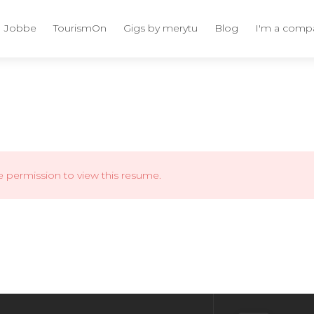
Jobbe
TourismOn
Gigs by merytu
Blog
I'm a comp
e permission to view this resume.