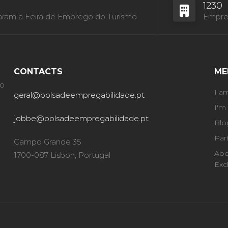
1230
aram a Feira de Emprego do Turismo
Empres
CONTACTS
ME
ão
I a
geral@bolsadeempregabilidade.pt
I'm
jobbe@bolsadeempregabilidade.pt
Blo
Par
Campo Grande 35
Abo
1700-087 Lisbon, Portugal
Exc