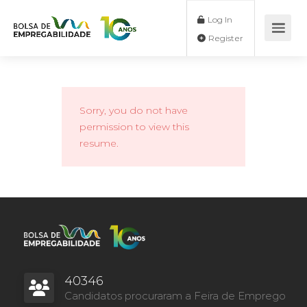
Log In
Register
Sorry, you do not have
permission to view this
resume.
40346
Candidatos procuraram a Feira de Emprego