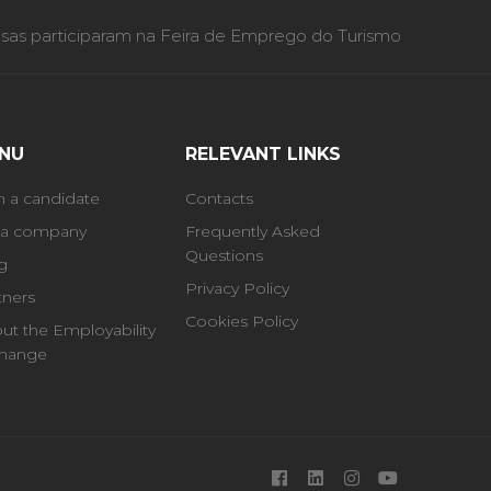
as participaram na Feira de Emprego do Turismo
NU
RELEVANT LINKS
m a candidate
Contacts
 a company
Frequently Asked
Questions
g
Privacy Policy
tners
Cookies Policy
ut the Employability
hange