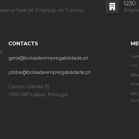
1230
aram a Feira de Emprego do Turismo
Empres
CONTACTS
ME
ão
I a
geral@bolsadeempregabilidade.pt
I'm
jobbe@bolsadeempregabilidade.pt
Blo
Par
Campo Grande 35
Abo
1700-087 Lisbon, Portugal
Exc