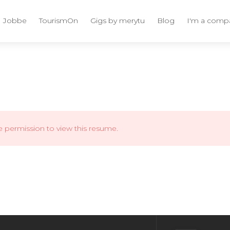
Jobbe
TourismOn
Gigs by merytu
Blog
I'm a comp
e permission to view this resume.