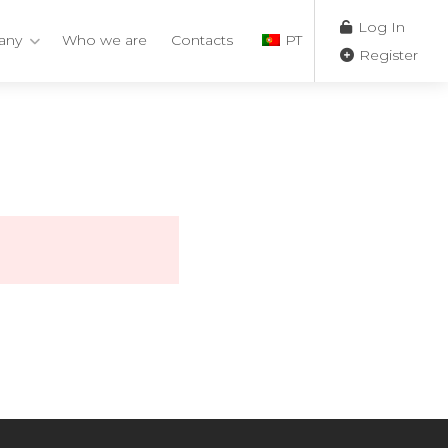
Log In
any
Who we are
Contacts
PT
Register