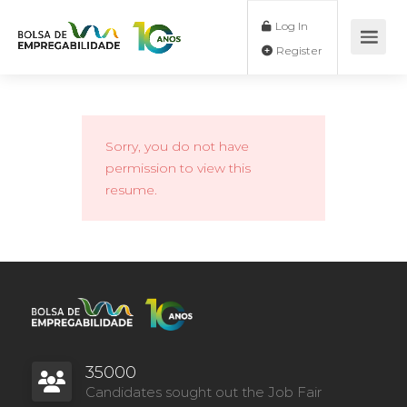
Log In
Register
Sorry, you do not have
permission to view this
resume.
35000
Candidates sought out the Job Fair