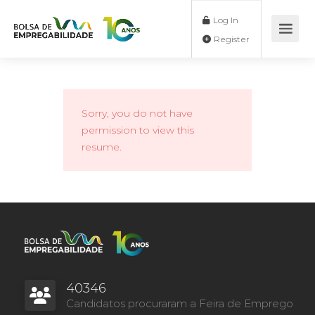
Log In
Register
Sorry, you do not have
permission to view this
resume.
40346
Candidatos procuraram a Feira de Emprego