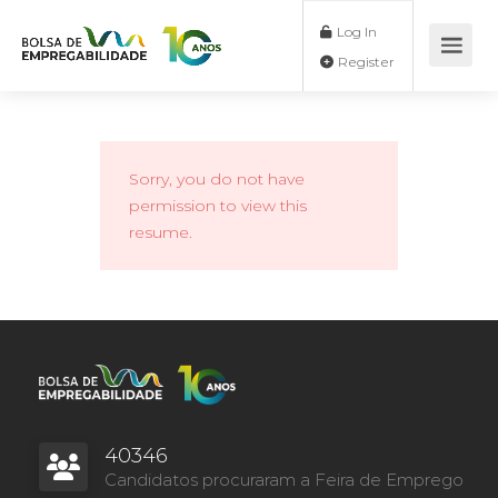
Log In
Register
Sorry, you do not have
permission to view this
resume.
40346
Candidatos procuraram a Feira de Emprego