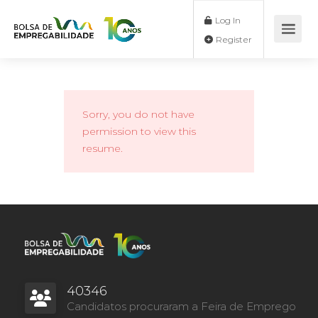
Log In
Register
Sorry, you do not have
permission to view this
resume.
40346
Candidatos procuraram a Feira de Emprego