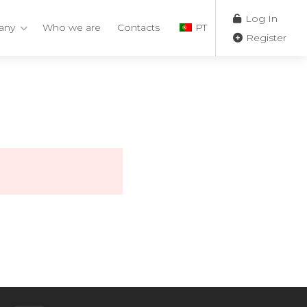
Log In
any
Who we are
Contacts
PT
Register