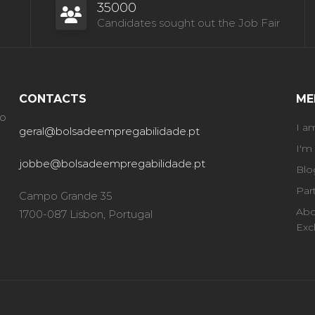
35000
Candidates sought out the Job Fair
CONTACTS
ME
ão
I a
geral@bolsadeempregabilidade.pt
I'm
jobbe@bolsadeempregabilidade.pt
Blo
Par
Campo Grande 35
Abo
1700-087 Lisbon, Portugal
Exc