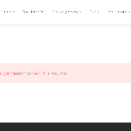
Jobbe
TourismOn
Gigs by merytu
Blog
I'm a comp
e permission to view this resume.