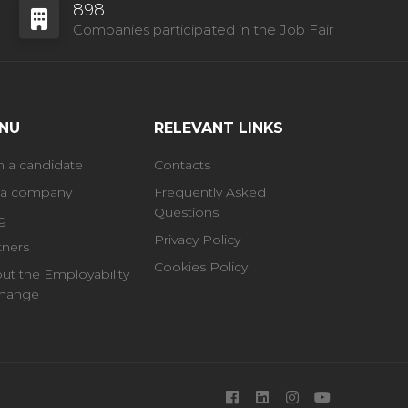
898
Companies participated in the Job Fair
NU
RELEVANT LINKS
m a candidate
Contacts
 a company
Frequently Asked
Questions
g
Privacy Policy
tners
Cookies Policy
ut the Employability
hange