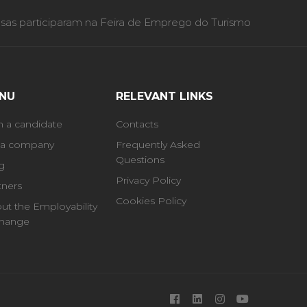
as participaram na Feira de Emprego do Turismo
NU
RELEVANT LINKS
m a candidate
Contacts
 a company
Frequently Asked
Questions
g
Privacy Policy
tners
Cookies Policy
ut the Employability
hange