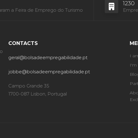
1230
aram a Feira de Emprego do Turismo
Empres
CONTACTS
ME
ão
I a
geral@bolsadeempregabilidade.pt
I'm
jobbe@bolsadeempregabilidade.pt
Blo
Par
Campo Grande 35
Abo
1700-087 Lisbon, Portugal
Exc