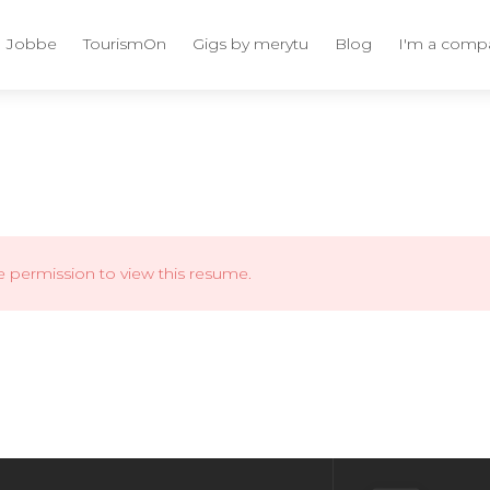
Jobbe
TourismOn
Gigs by merytu
Blog
I'm a comp
e permission to view this resume.