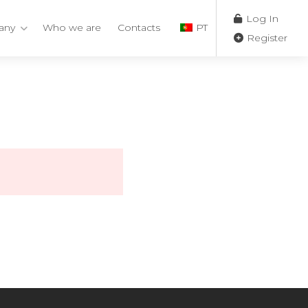
Log In
any
Who we are
Contacts
PT
Register