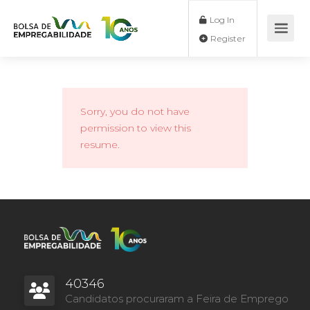
Log In
Register
Sorry, you do not have
permission to view this
resume.
40346
Candidatos procuraram a Feira de Emprego