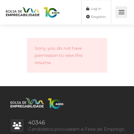
Log In
Register
Sorry, you do not have
permission to view this
resume.
40346
Candidatos procuraram a Feira de Emprego