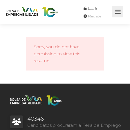
Log In
Register
Sorry, you do not have
permission to view this
resume.
40346
Candidatos procuraram a Feira de Emprego