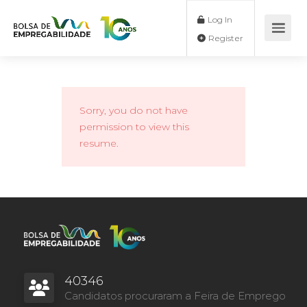
Log In
Register
Sorry, you do not have
permission to view this
resume.
40346
Candidatos procuraram a Feira de Emprego