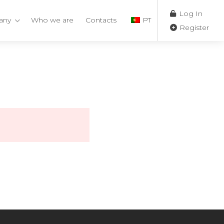
Log In
any
Who we are
Contacts
PT
Register