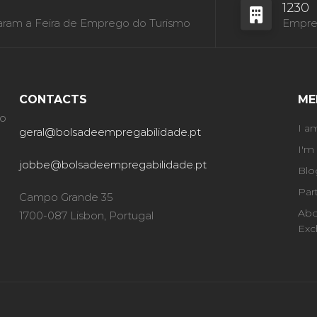
1230
aram a Feira de Emprego do Turismo
Empres
CONTACTS
ME
ão
I a
geral@bolsadeempregabilidade.pt
I'm
jobbe@bolsadeempregabilidade.pt
Blo
Par
Campo Grande 35
Abo
1700-087 Lisbon, Portugal
Exc