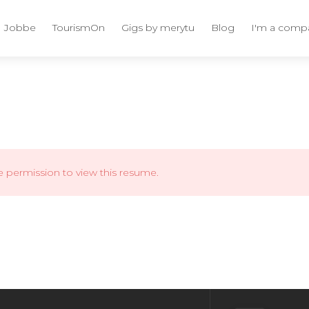
Jobbe
TourismOn
Gigs by merytu
Blog
I'm a comp
e permission to view this resume.