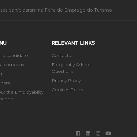
as participaram na Feira de Emprego do Turismo
NU
RELEVANT LINKS
m a candidate
Contacts
 a company
Frequently Asked
Questions
g
Privacy Policy
tners
Cookies Policy
ut the Employability
hange