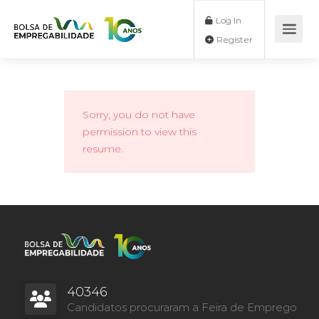
Log In
Register
Sorry, you do not have
permission to view this
resume.
40346
Candidatos procuraram a Feira de Emprego