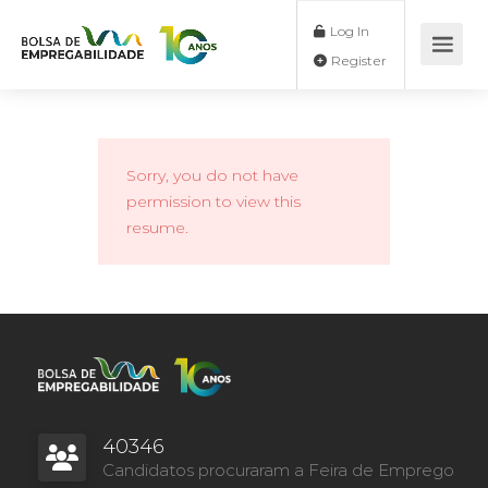
Log In
Register
Sorry, you do not have
permission to view this
resume.
40346
Candidatos procuraram a Feira de Emprego