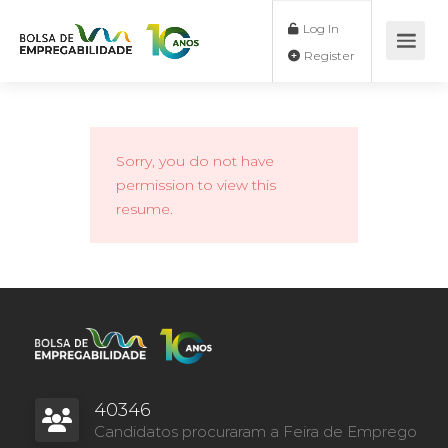
Log In
Register
Sorry, you do not have
permission to view this
resume.
40346
Candidatos procuraram a Feira de Emprego