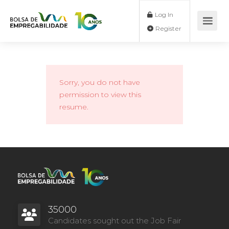
Log In
Register
Sorry, you do not have
permission to view this
resume.
35000
Candidates sought out the Job Fair