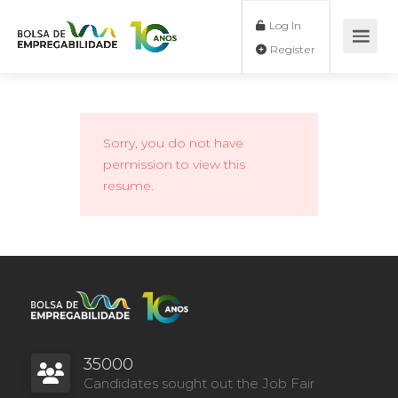
Log In
Register
Sorry, you do not have
permission to view this
resume.
35000
Candidates sought out the Job Fair