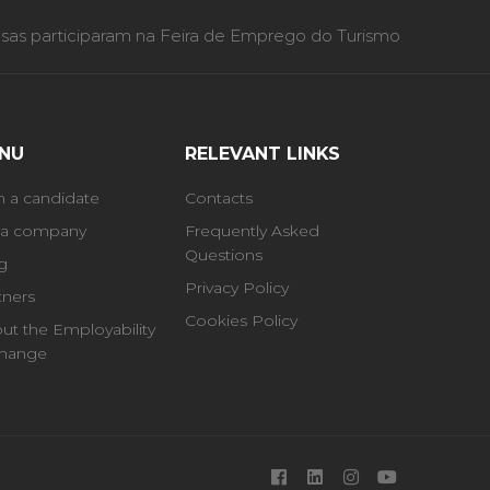
as participaram na Feira de Emprego do Turismo
NU
RELEVANT LINKS
m a candidate
Contacts
 a company
Frequently Asked
Questions
g
Privacy Policy
tners
Cookies Policy
ut the Employability
hange