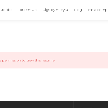
Jobbe
TourismOn
Gigs by merytu
Blog
I'm a comp
e permission to view this resume.