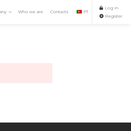
Log In
any
Who we are
Contacts
PT
Register