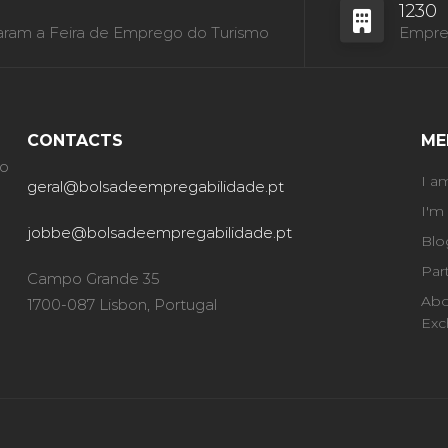
1230
aram a Feira de Emprego do Turismo
Empres
CONTACTS
ME
ão
I a
geral@bolsadeempregabilidade.pt
I'm
jobbe@bolsadeempregabilidade.pt
Blo
Par
Campo Grande 35
Abo
1700-087 Lisbon, Portugal
Exc