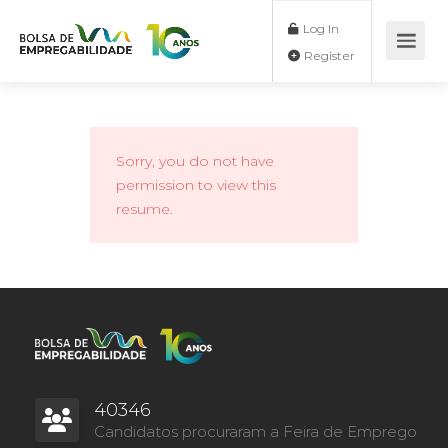
Log In
Register
Sorry, you do not have
permission to view this
resume.
40346
Candidatos procuraram a Feira de Emprego