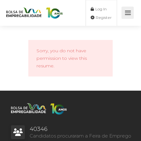
Log In
Register
Sorry, you do not have
permission to view this
resume.
40346
Candidatos procuraram a Feira de Emprego