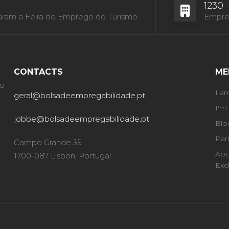
1230
aram a Feira de Emprego do Turismo
Empres
CONTACTS
ME
ão
I a
geral@bolsadeempregabilidade.pt
I'm
jobbe@bolsadeempregabilidade.pt
Blo
Par
Campo Grande 35
Abo
1700-087 Lisbon, Portugal
Exc