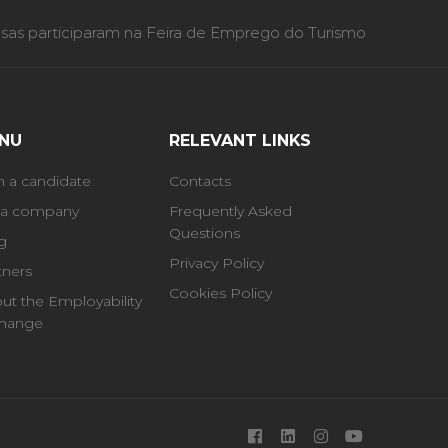
as participaram na Feira de Emprego do Turismo
NU
RELEVANT LINKS
m a candidate
Contacts
 a company
Frequently Asked
Questions
g
Privacy Policy
tners
Cookies Policy
ut the Employability
hange