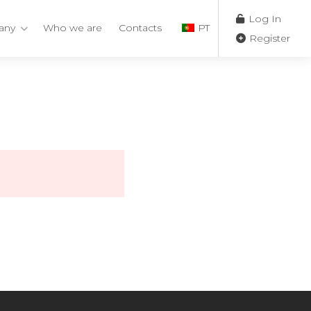
Log In
any
Who we are
Contacts
PT
Register