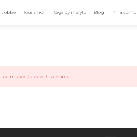
Jobbe
TourismOn
Gigs by merytu
Blog
I'm a comp
e permission to view this resume.