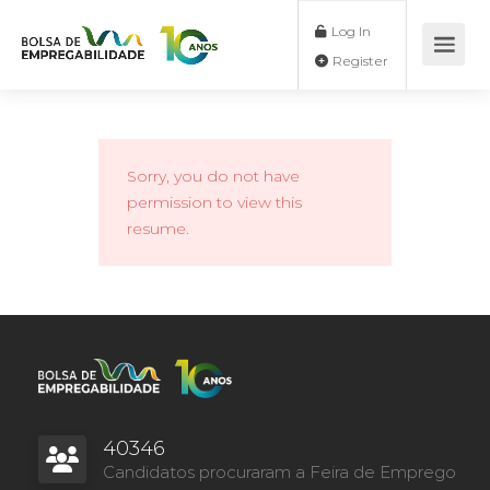
Log In
Register
Sorry, you do not have
permission to view this
resume.
40346
Candidatos procuraram a Feira de Emprego