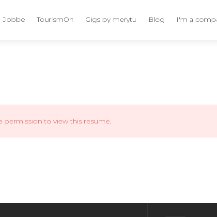
Jobbe
TourismOn
Gigs by merytu
Blog
I'm a comp
e permission to view this resume.