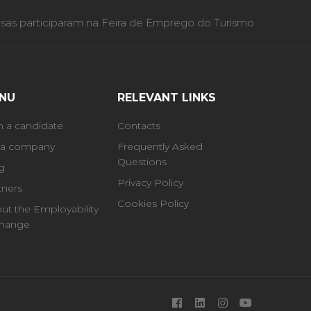
as participaram na Feira de Emprego do Turismo
NU
RELEVANT LINKS
m a candidate
Contacts
 a company
Frequently Asked
Questions
g
Privacy Policy
tners
Cookies Policy
ut the Employability
hange