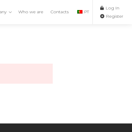
Log In
any
Who we are
Contacts
PT
Register