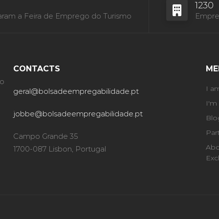
1230
aram a Feira de Emprego do Turismo
Empres
CONTACTS
ME
ão
I a
geral@bolsadeempregabilidade.pt
I'm
jobbe@bolsadeempregabilidade.pt
Blo
Par
Campo Grande 35
Abo
1700-087 Lisbon, Portugal
Exc