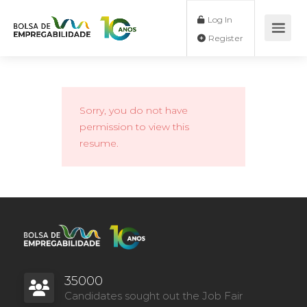
Log In
Register
Sorry, you do not have
permission to view this
resume.
35000
Candidates sought out the Job Fair