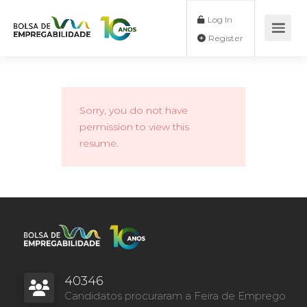
Log In
Register
Sorry, you do not have
permission to view this
resume.
40346
Candidatos procuraram a Feira de Emprego