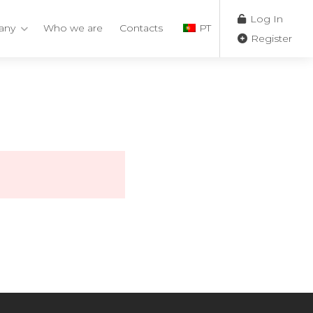
Log In
any
Who we are
Contacts
PT
Register