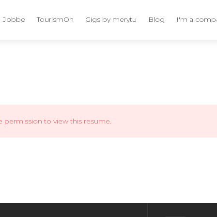
Jobbe
TourismOn
Gigs by merytu
Blog
I'm a comp
e permission to view this resume.