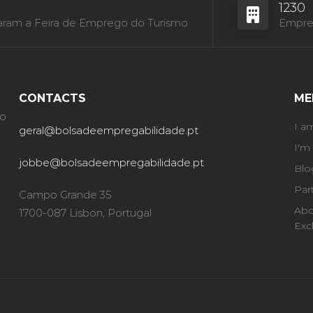
1230
aram a Feira de Emprego do Turismo
Empres
CONTACTS
ME
ão
I a
geral@bolsadeempregabilidade.pt
I'm
jobbe@bolsadeempregabilidade.pt
Blo
Par
Campo Grande 35
Abo
1700-087 Lisbon, Portugal
Exc