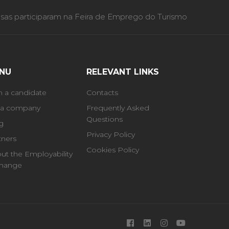
as participaram na Feira de Emprego do Turismo
NU
RELEVANT LINKS
m a candidate
Contacts
 a company
Frequently Asked
Questions
g
Privacy Policy
tners
Cookies Policy
ut the Employability
hange