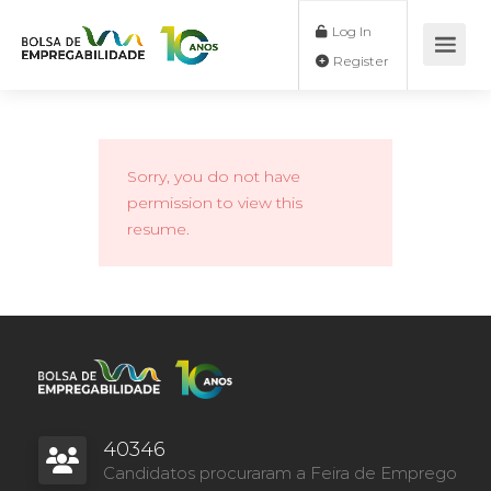
Log In
Register
Sorry, you do not have
permission to view this
resume.
40346
Candidatos procuraram a Feira de Emprego