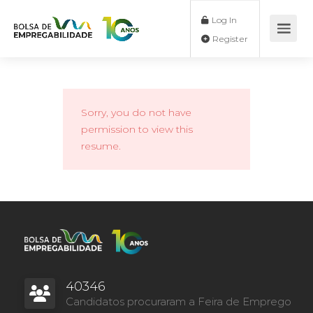
Log In
Register
Sorry, you do not have
permission to view this
resume.
40346
Candidatos procuraram a Feira de Emprego