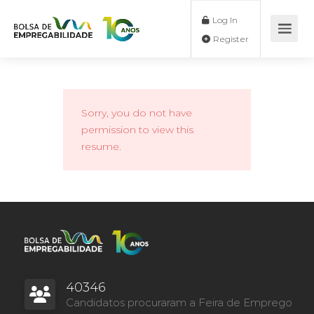
Log In
Register
Sorry, you do not have
permission to view this
resume.
40346
Candidatos procuraram a Feira de Emprego