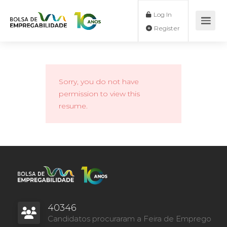
Log In
Register
Sorry, you do not have
permission to view this
resume.
40346
Candidatos procuraram a Feira de Emprego