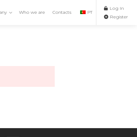
Log In
any
Who we are
Contacts
PT
Register