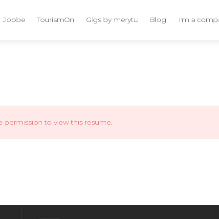
Jobbe
TourismOn
Gigs by merytu
Blog
I'm a comp
e permission to view this resume.