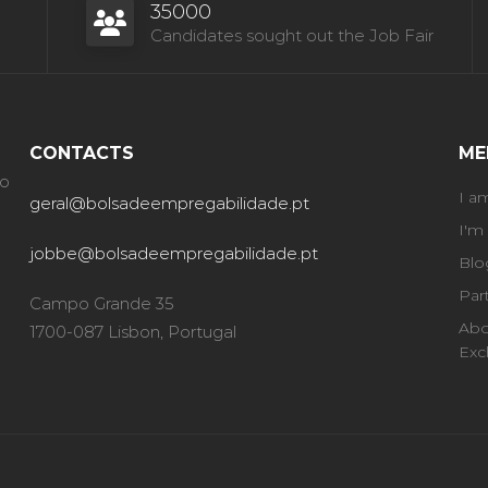
35000
Candidates sought out the Job Fair
CONTACTS
ME
ão
I a
geral@bolsadeempregabilidade.pt
I'm
jobbe@bolsadeempregabilidade.pt
Blo
Par
Campo Grande 35
Abo
1700-087 Lisbon, Portugal
Exc