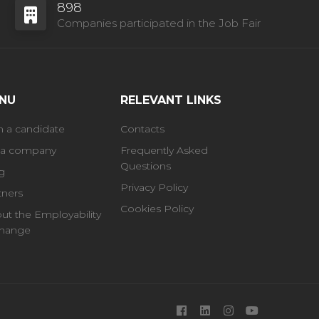
898
Companies participated in the Job Fair
NU
RELEVANT LINKS
m a candidate
Contacts
 a company
Frequently Asked
Questions
g
Privacy Policy
tners
Cookies Policy
ut the Employability
hange