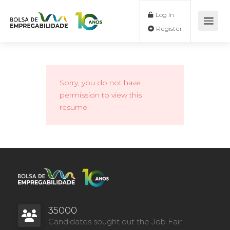
Log In
Register
Sorry, you do not have
permission to view this
resume.
35000
Candidates sought out the Job Fair