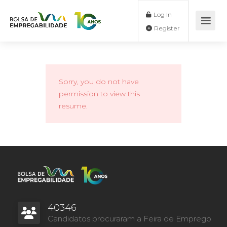
Log In
Register
Sorry, you do not have
permission to view this
resume.
40346
Candidatos procuraram a Feira de Emprego