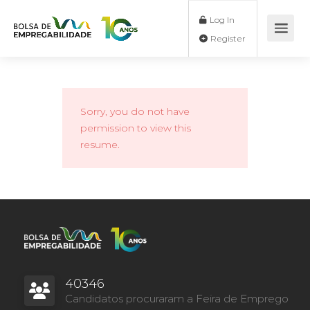
Log In
Register
Sorry, you do not have
permission to view this
resume.
40346
Candidatos procuraram a Feira de Emprego