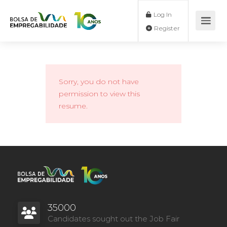
Log In
Register
Sorry, you do not have
permission to view this
resume.
35000
Candidates sought out the Job Fair